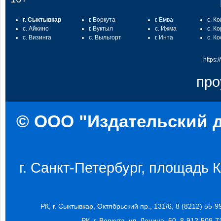
г. Сыктывкар
г. Воркута
г. Емва
с. К
с. Айкино
г. Вуктыл
с. Ижма
с. К
с. Визинга
с. Выльгорт
г. Инта
с. К
https:
про
© ООО "Издательский д
г. Санкт-Петербург, площадь Ко
РК, г. Сыктывкар, Октябрьский пр., 131/6, 8 (8212) 55-9
РК, г. Воркута, ул. Ленина, 60, 8-912-509-7