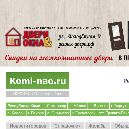
Р
ПОРТФОЛИО наших сайтов
Республика Коми
г. Сыктывкар
с. Айкино
с. Визинга
г. Воркута
с. Кослан
г. Печора
с. Объячево
г. Сосногорск
пгт. Троицко-Печ
Новости городов
Справочник
Жалобы
Объяв