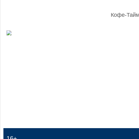
Кофе-Тай
:
16+