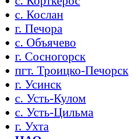
с. Корткерос
с. Кослан
г. Печора
с. Объячево
г. Сосногорск
пгт. Троицко-Печорск
г. Усинск
с. Усть-Кулом
с. Усть-Цильма
г. Ухта