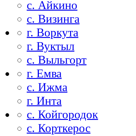
с. Айкино
с. Визинга
г. Воркута
г. Вуктыл
с. Выльгорт
г. Емва
с. Ижма
г. Инта
с. Койгородок
с. Корткерос