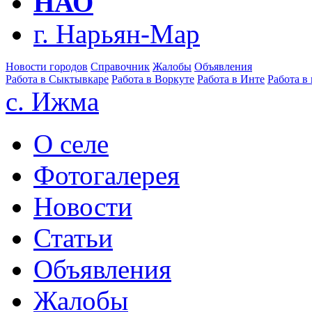
НАО
г. Нарьян-Мар
Новости городов
Справочник
Жалобы
Объявления
Работа в Сыктывкаре
Работа в Воркуте
Работа в Инте
Работа в
с. Ижма
О селе
Фотогалерея
Новости
Статьи
Объявления
Жалобы