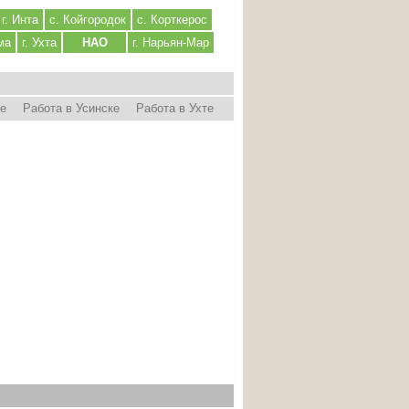
г. Инта
с. Койгородок
с. Корткерос
ма
г. Ухта
НАО
г. Нарьян-Мар
ре
Работа в Усинске
Работа в Ухте