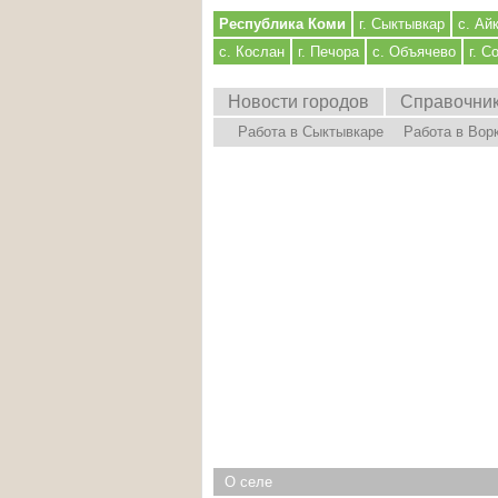
Республика Коми
г. Сыктывкар
с. Ай
с. Кослан
г. Печора
с. Объячево
г. С
Новости городов
Справочни
Работа в Сыктывкаре
Работа в Вор
О селе