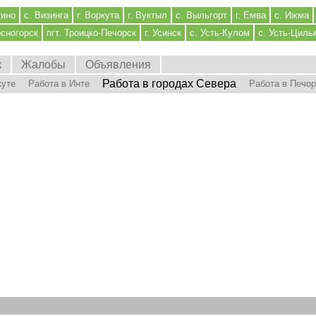
кино
с. Визинга
г. Воркута
г. Вуктыл
с. Выльгорт
г. Емва
с. Ижма
осногорск
пгт. Троицко-Печорск
г. Усинск
с. Усть-Кулом
с. Усть-Циль
к
Жалобы
Объявления
Работа в городах Севера
куте
Работа в Инте
Работа в Печо