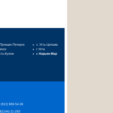
. Троицко-Печорск
с. Усть-Цильма
синск
г. Ухта
Усть-Кулом
г. Нарьян-Мар
7 (912) 969-54-36
 (82144) 21-293