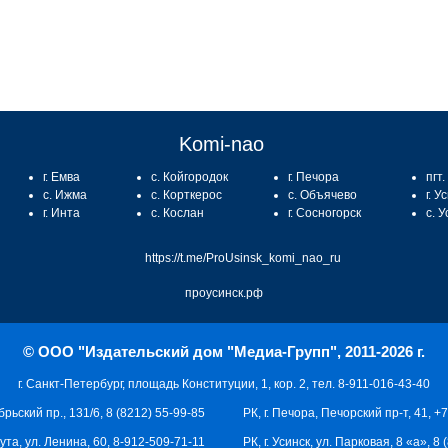
Komi-nao
г. Емва
с. Койгородок
г. Печора
пгт
с. Ижма
с. Корткерос
с. Объячево
г. У
г. Инта
с. Кослан
г. Сосногорск
с. 
https://t.me/ProUsinsk_komi_nao_ru
проусинск.рф
© ООО "Издательский дом "Медиа-Групп", 2011-2026 г.
г. Санкт-Петербург, площадь Конституции, 1, кор. 2, тел. 8-911-016-43-40
брьский пр., 131/6, 8 (8212) 55-99-85
РК, г. Печора, Печорский пр-т, 41, +
кута, ул. Ленина, 60, 8-912-509-71-11
РК, г. Усинск, ул. Парковая, 8 «а», 8