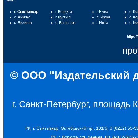
г. Сыктывкар
г. Воркута
г. Емва
с. К
с. Айкино
г. Вуктыл
с. Ижма
с. К
с. Визинга
с. Выльгорт
г. Инта
с. К
https:
про
© ООО "Издательский д
г. Санкт-Петербург, площадь Ко
РК, г. Сыктывкар, Октябрьский пр., 131/6, 8 (8212) 55-9
РК, г. Воркута, ул. Ленина, 60, 8-912-509-7