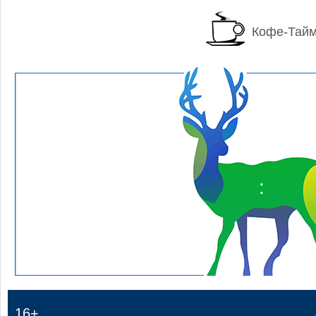
Кофе-Тай
:
16+