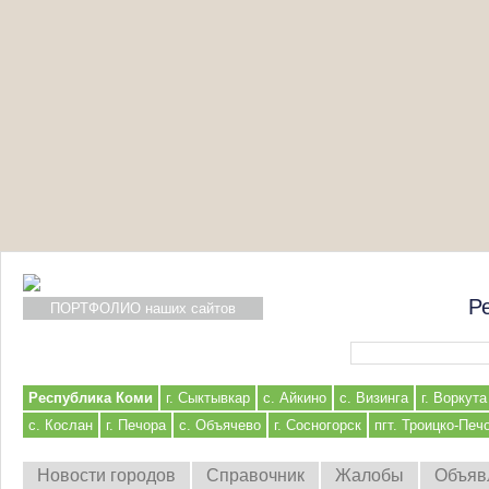
Р
ПОРТФОЛИО наших сайтов
Форма поиска
Республика Коми
г. Сыктывкар
с. Айкино
с. Визинга
г. Воркута
с. Кослан
г. Печора
с. Объячево
г. Сосногорск
пгт. Троицко-Печ
Новости городов
Справочник
Жалобы
Объяв