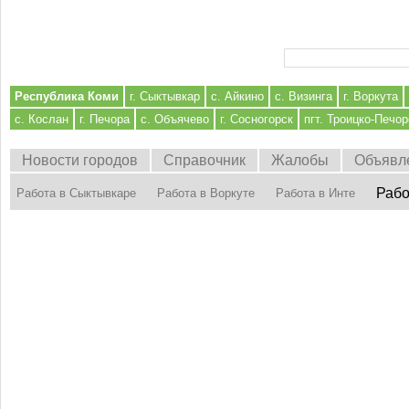
Форма поиска
Республика Коми
г. Сыктывкар
с. Айкино
с. Визинга
г. Воркута
с. Кослан
г. Печора
с. Объячево
г. Сосногорск
пгт. Троицко-Печор
Новости городов
Справочник
Жалобы
Объявл
Рабо
Работа в Сыктывкаре
Работа в Воркуте
Работа в Инте