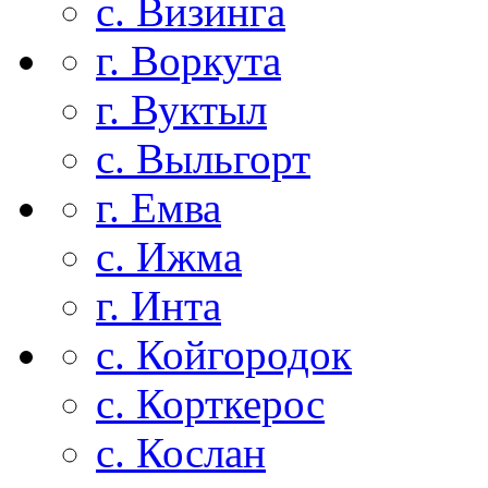
с. Визинга
г. Воркута
г. Вуктыл
с. Выльгорт
г. Емва
с. Ижма
г. Инта
с. Койгородок
с. Корткерос
с. Кослан