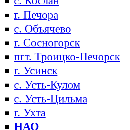
с. Кослан
г. Печора
с. Объячево
г. Сосногорск
пгт. Троицко-Печорск
г. Усинск
с. Усть-Кулом
с. Усть-Цильма
г. Ухта
НАО