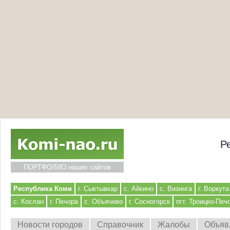
Р
ПОРТФОЛИО наших сайтов
Республика Коми
г. Сыктывкар
с. Айкино
с. Визинга
г. Воркута
с. Кослан
г. Печора
с. Объячево
г. Сосногорск
пгт. Троицко-Печ
Новости городов
Справочник
Жалобы
Объяв