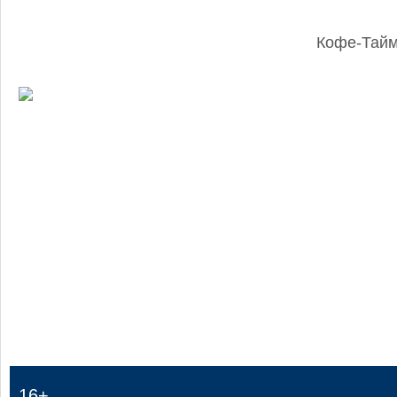
Кофе-Тай
:
16+