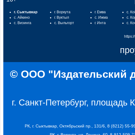
г. Сыктывкар
г. Воркута
г. Емва
с. К
с. Айкино
г. Вуктыл
с. Ижма
с. К
с. Визинга
с. Выльгорт
г. Инта
с. К
https:
про
© ООО "Издательский д
г. Санкт-Петербург, площадь Ко
РК, г. Сыктывкар, Октябрьский пр., 131/6, 8 (8212) 55-9
РК, г. Воркута, ул. Ленина, 60, 8-912-509-7