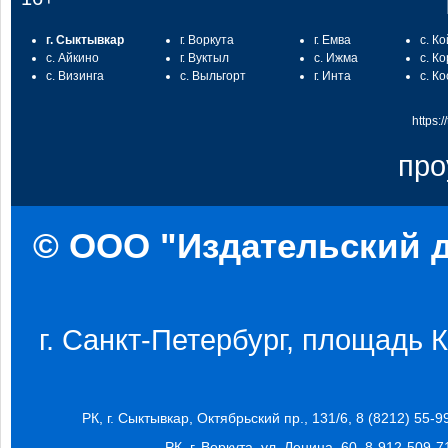
г. Сыктывкар
г. Воркута
г. Емва
с. К
с. Айкино
г. Вуктыл
с. Ижма
с. К
с. Визинга
с. Выльгорт
г. Инта
с. К
https:
про
© ООО "Издательский д
г. Санкт-Петербург, площадь Ко
РК, г. Сыктывкар, Октябрьский пр., 131/6, 8 (8212) 55-9
РК, г. Воркута, ул. Ленина, 60, 8-912-509-7