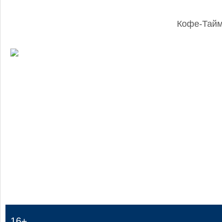
Кофе-Тай
:
16+