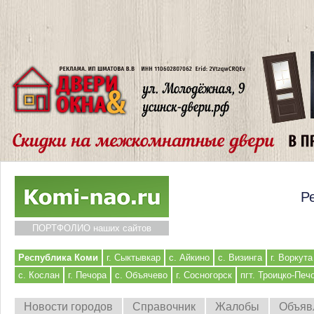
Р
ПОРТФОЛИО наших сайтов
Республика Коми
г. Сыктывкар
с. Айкино
с. Визинга
г. Воркута
с. Кослан
г. Печора
с. Объячево
г. Сосногорск
пгт. Троицко-Печ
Новости городов
Справочник
Жалобы
Объяв