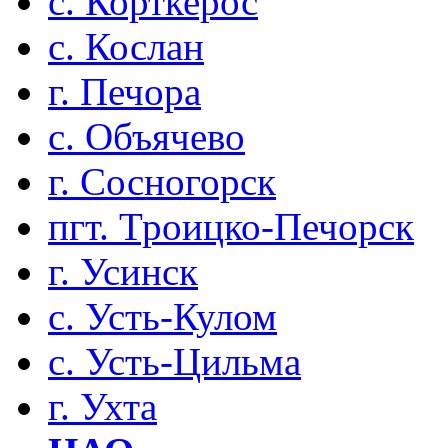
с. Корткерос
с. Кослан
г. Печора
с. Объячево
г. Сосногорск
пгт. Троицко-Печорск
г. Усинск
с. Усть-Кулом
с. Усть-Цильма
г. Ухта