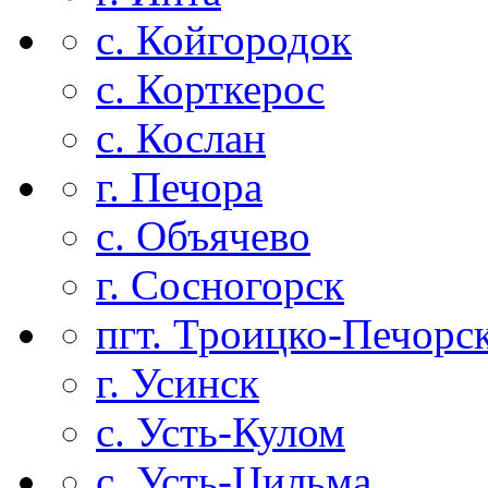
с. Койгородок
с. Корткерос
с. Кослан
г. Печора
с. Объячево
г. Сосногорск
пгт. Троицко-Печорс
г. Усинск
с. Усть-Кулом
с. Усть-Цильма