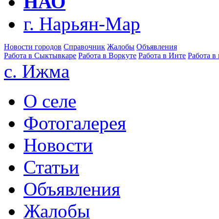
НАО
г. Нарьян-Мар
Новости городов
Справочник
Жалобы
Объявления
Работа в Сыктывкаре
Работа в Воркуте
Работа в Инте
Работа в
с. Ижма
О селе
Фотогалерея
Новости
Статьи
Объявления
Жалобы