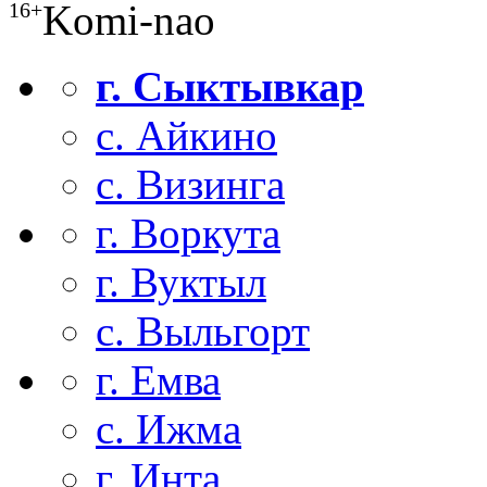
Komi-nao
16+
г. Сыктывкар
с. Айкино
с. Визинга
г. Воркута
г. Вуктыл
с. Выльгорт
г. Емва
с. Ижма
г. Инта