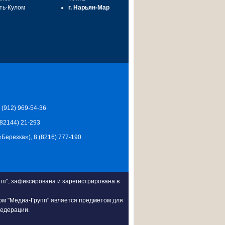
сть-Кулом
г. Нарьян-Мар
7 (912) 969-54-36
 (82144) 21-293
Ц «Березка»), 8 (8216) 777-190
п", зафиксирована и зарегистрирована в
ом "Медиа-Групп" является предметом для
Федерации.