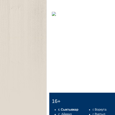
16+
г. Сыктывкар
г. Воркута
с. Айкино
г. Вуктыл