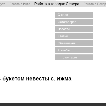
Работа в городах Севера
куте
Работа в Инте
Работа в Печо
О селе
Фотогалерея
Новости
Статьи
Объявления
Жалобы
Вконтакте
с букетом невесты с. Ижма