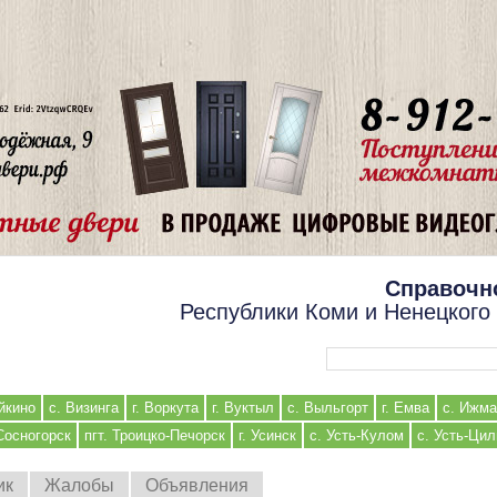
Справочн
Республики Коми и Ненецкого
Форма поиска
йкино
с. Визинга
г. Воркута
г. Вуктыл
с. Выльгорт
г. Емва
с. Ижма
 Сосногорск
пгт. Троицко-Печорск
г. Усинск
с. Усть-Кулом
с. Усть-Ци
ик
Жалобы
Объявления