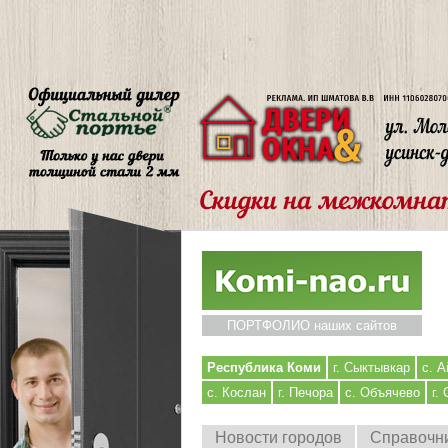
ПОРТФОЛИО наших сайтов
Республика Коми
г. Сыктывкар
с. А
с. Кослан
г. Печора
с. Объячево
г.
Новости городов
Справочн