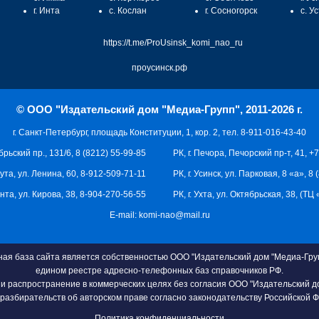
г. Инта
с. Кослан
г. Сосногорск
с. У
https://t.me/ProUsinsk_komi_nao_ru
проусинск.рф
© ООО "Издательский дом "Медиа-Групп", 2011-2026 г.
г. Санкт-Петербург, площадь Конституции, 1, кор. 2, тел. 8-911-016-43-40
брьский пр., 131/6, 8 (8212) 55-99-85
РК, г. Печора, Печорский пр-т, 41, +
кута, ул. Ленина, 60, 8-912-509-71-11
РК, г. Усинск, ул. Парковая, 8 «а», 8
 Инта, ул. Кирова, 38, 8-904-270-56-55
РК, г. Ухта, ул. Октябрьская, 38, (Т
E-mail:
komi-nao@mail.ru
я база сайта является собственностью ООО "Издательский дом "Медиа-Груп
едином реестре адресно-телефонных баз справочников РФ.
и распространение в коммерческих целях без согласия ООО "Издательский д
разбирательств об авторском праве согласно законодательству Российской 
Политика конфиденциальности