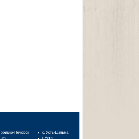
 Троицко-Печорск
с. Усть-Цильма
инск
г. Ухта