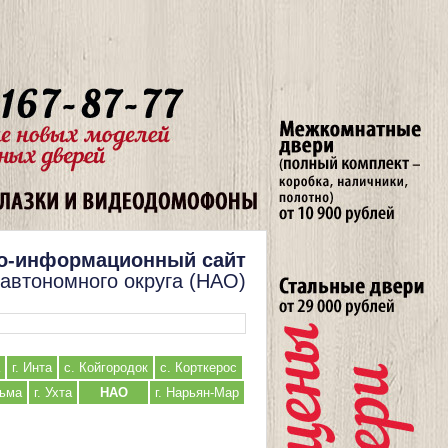
о-информационный сайт
 автономного округа (НАО)
г. Инта
с. Койгородок
с. Корткерос
льма
г. Ухта
НАО
г. Нарьян-Мар