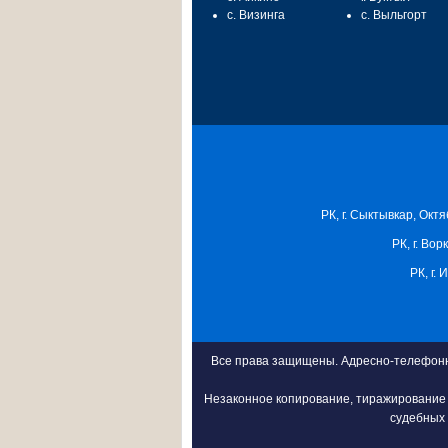
с. Визинга
с. Выльгорт
РК, г. Сыктывкар, Октя
РК, г. Вор
РК, г.
Все права защищены. Адресно-телефонна
Незаконное копирование, тиражирование 
судебных 