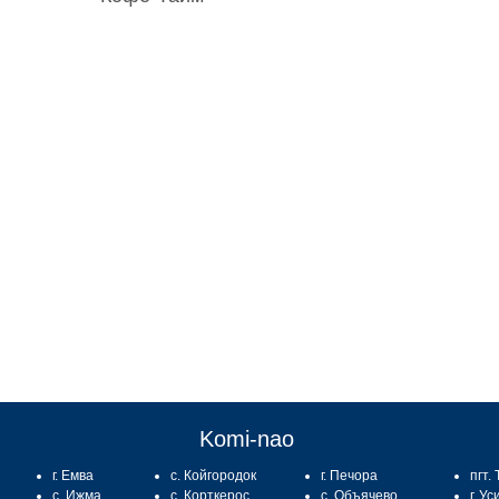
:
Komi-nao
г. Емва
с. Койгородок
г. Печора
пгт.
с. Ижма
с. Корткерос
с. Объячево
г. Ус