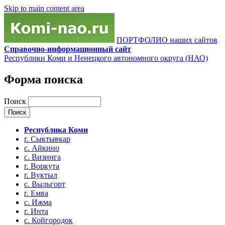
Skip to main content area
ПОРТФОЛИО наших сайтов
Справочно-информационный сайт
Республики Коми и Ненецкого автономного округа (НАО)
Форма поиска
Поиск
Республика Коми
г. Сыктывкар
с. Айкино
с. Визинга
г. Воркута
г. Вуктыл
с. Выльгорт
г. Емва
с. Ижма
г. Инта
с. Койгородок