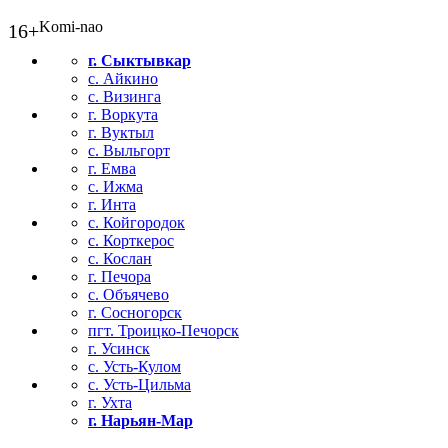
Komi-nao
16+
г. Сыктывкар
с. Айкино
с. Визинга
г. Воркута
г. Вуктыл
с. Выльгорт
г. Емва
с. Ижма
г. Инта
с. Койгородок
с. Корткерос
с. Кослан
г. Печора
с. Объячево
г. Сосногорск
пгт. Троицко-Печорск
г. Усинск
с. Усть-Кулом
с. Усть-Цильма
г. Ухта
г. Нарьян-Мар