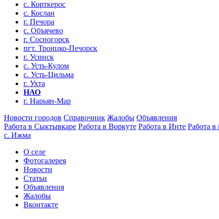
с. Корткерос
с. Кослан
г. Печора
с. Объячево
г. Сосногорск
пгт. Троицко-Печорск
г. Усинск
с. Усть-Кулом
с. Усть-Цильма
г. Ухта
НАО
г. Нарьян-Мар
Новости городов
Справочник
Жалобы
Объявления
Работа в Сыктывкаре
Работа в Воркуте
Работа в Инте
Работа в
с. Ижма
О селе
Фотогалерея
Новости
Статьи
Объявления
Жалобы
Вконтакте