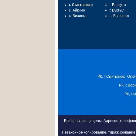
г. Сыктывкар
г. Воркута
с. Айкино
г. Вуктыл
с. Визинга
с. Выльгорт
РК, г. Сыктывкар, Октя
РК, г. Вор
РК, г.
Все права защищены. Адресно-телефонна
Незаконное копирование, тиражирование 