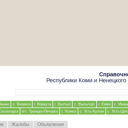
Справочн
Республики Коми и Ненецкого
Форма поиска
йкино
с. Визинга
г. Воркута
г. Вуктыл
с. Выльгорт
г. Емва
с. Ижма
 Сосногорск
пгт. Троицко-Печорск
г. Усинск
с. Усть-Кулом
с. Усть-Ци
ик
Жалобы
Объявления