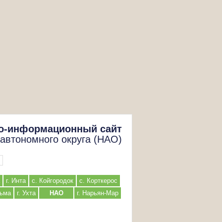
о-информационный сайт
 автономного округа (НАО)
г. Инта
с. Койгородок
с. Корткерос
льма
г. Ухта
НАО
г. Нарьян-Мар