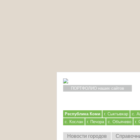
ПОРТФОЛИО наших сайтов
Республика Коми
г. Сыктывкар
с. А
с. Кослан
г. Печора
с. Объячево
г.
Новости городов
Справочн