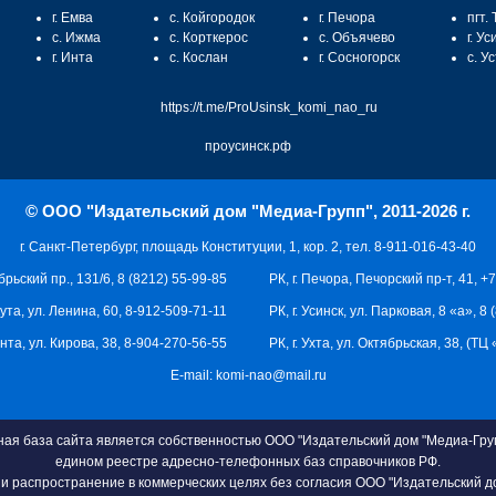
г. Емва
с. Койгородок
г. Печора
пгт.
с. Ижма
с. Корткерос
с. Объячево
г. Ус
г. Инта
с. Кослан
г. Сосногорск
с. У
https://t.me/ProUsinsk_komi_nao_ru
проусинск.рф
© ООО "Издательский дом "Медиа-Групп", 2011-2026 г.
г. Санкт-Петербург, площадь Конституции, 1, кор. 2, тел. 8-911-016-43-40
брьский пр., 131/6, 8 (8212) 55-99-85
РК, г. Печора, Печорский пр-т, 41, +
кута, ул. Ленина, 60, 8-912-509-71-11
РК, г. Усинск, ул. Парковая, 8 «а», 8
 Инта, ул. Кирова, 38, 8-904-270-56-55
РК, г. Ухта, ул. Октябрьская, 38, (Т
E-mail:
komi-nao@mail.ru
я база сайта является собственностью ООО "Издательский дом "Медиа-Груп
едином реестре адресно-телефонных баз справочников РФ.
и распространение в коммерческих целях без согласия ООО "Издательский д