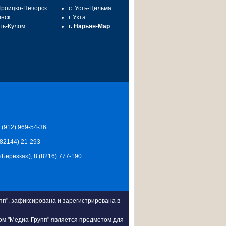
 Троицко-Печорск
с. Усть-Цильма
инск
г. Ухта
сть-Кулом
г. Нарьян-Мар
7 (912) 969-54-36
 (82144) 21-293
Ц «Березка»), 8 (8216) 777-190
п", зафиксирована и зарегистрирована в
ом "Медиа-Групп" является предметом для