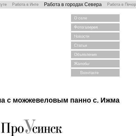
Работа в городах Севера
куте
Работа в Инте
Работа в Печо
О селе
Фотогалерея
Новости
Статьи
Объявления
Жалобы
Вконтакте
на с можжевеловым панно с. Ижма