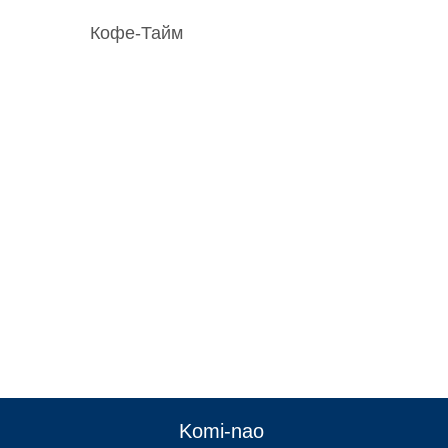
Кофе-Тайм
:
Komi-nao