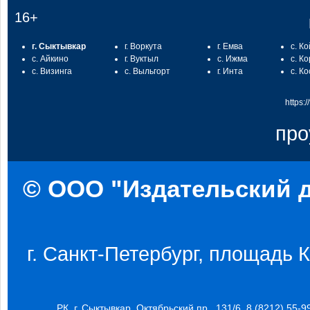
16+
г. Сыктывкар
г. Воркута
г. Емва
с. К
с. Айкино
г. Вуктыл
с. Ижма
с. К
с. Визинга
с. Выльгорт
г. Инта
с. К
https:
про
© ООО "Издательский д
г. Санкт-Петербург, площадь Ко
РК, г. Сыктывкар, Октябрьский пр., 131/6, 8 (8212) 55-9