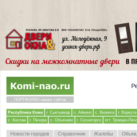
Р
ПОРТФОЛИО наших сайтов
Республика Коми
г. Сыктывкар
с. Айкино
с. Визинга
г. Воркута
с. Кослан
г. Печора
с. Объячево
г. Сосногорск
пгт. Троицко-Печ
Новости городов
Справочник
Жалобы
Объяв