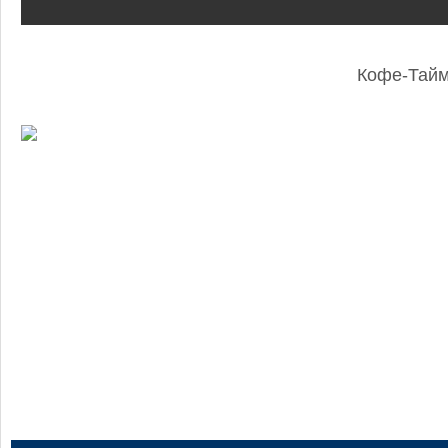
Кофе-Тай
: