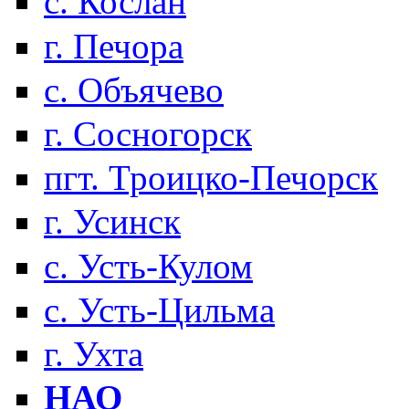
с. Кослан
г. Печора
с. Объячево
г. Сосногорск
пгт. Троицко-Печорск
г. Усинск
с. Усть-Кулом
с. Усть-Цильма
г. Ухта
НАО