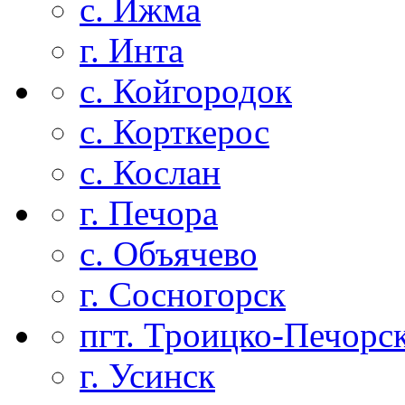
с. Ижма
г. Инта
с. Койгородок
с. Корткерос
с. Кослан
г. Печора
с. Объячево
г. Сосногорск
пгт. Троицко-Печорс
г. Усинск