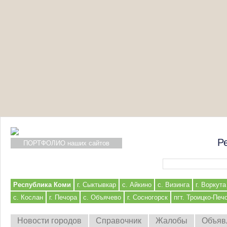
Р
ПОРТФОЛИО наших сайтов
Форма поиска
Республика Коми
г. Сыктывкар
с. Айкино
с. Визинга
г. Воркута
с. Кослан
г. Печора
с. Объячево
г. Сосногорск
пгт. Троицко-Печ
Новости городов
Справочник
Жалобы
Объяв