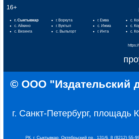
16+
г. Сыктывкар
г. Воркута
г. Емва
с. К
с. Айкино
г. Вуктыл
с. Ижма
с. К
с. Визинга
с. Выльгорт
г. Инта
с. К
https:
про
© ООО "Издательский д
г. Санкт-Петербург, площадь Ко
РК, г. Сыктывкар, Октябрьский пр., 131/6, 8 (8212) 55-9