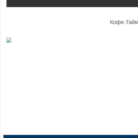
Кофе-Тай
: