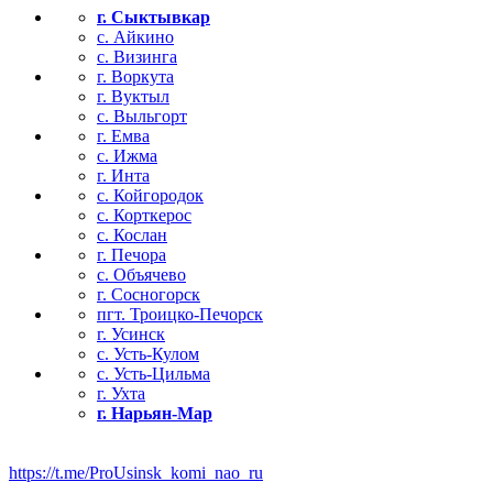
г. Сыктывкар
с. Айкино
с. Визинга
г. Воркута
г. Вуктыл
с. Выльгорт
г. Емва
с. Ижма
г. Инта
с. Койгородок
с. Корткерос
с. Кослан
г. Печора
с. Объячево
г. Сосногорск
пгт. Троицко-Печорск
г. Усинск
с. Усть-Кулом
с. Усть-Цильма
г. Ухта
г. Нарьян-Мар
https://t.me/ProUsinsk_komi_nao_ru