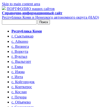
Skip to main content area
ПОРТФОЛИО наших сайтов
Справочно-информационный сайт
Республики Коми и Ненецкого автономного округа (НАО)
Поиск
Форма поиска
Республика Коми
г. Сыктывкар
с. Айкино
с. Визинга
г. Воркута
г. Вуктыл
с. Выльгорт
г. Емва
с. Ижма
г. Инта
с. Койгородок
с. Корткерос
с. Кослан
г. Печора
с. Объячево