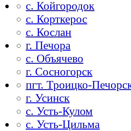
с. Койгородок
с. Корткерос
с. Кослан
г. Печора
с. Объячево
г. Сосногорск
пгт. Троицко-Печорс
г. Усинск
с. Усть-Кулом
с. Усть-Цильма