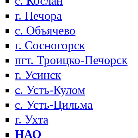
с. Кослан
г. Печора
с. Объячево
г. Сосногорск
пгт. Троицко-Печорск
г. Усинск
с. Усть-Кулом
с. Усть-Цильма
г. Ухта
НАО