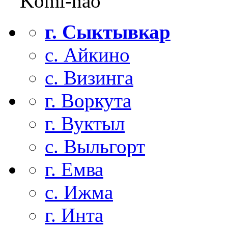
Komi-nao
г. Сыктывкар
с. Айкино
с. Визинга
г. Воркута
г. Вуктыл
с. Выльгорт
г. Емва
с. Ижма
г. Инта