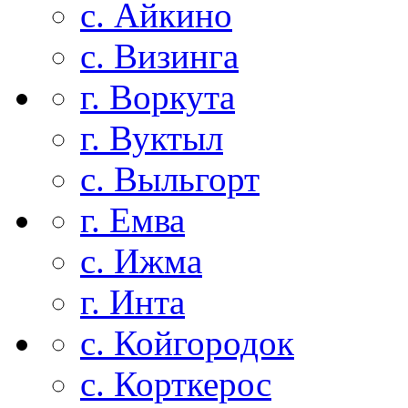
с. Айкино
с. Визинга
г. Воркута
г. Вуктыл
с. Выльгорт
г. Емва
с. Ижма
г. Инта
с. Койгородок
с. Корткерос