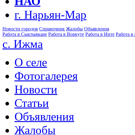
НАО
г. Нарьян-Мар
Новости городов
Справочник
Жалобы
Объявления
Работа в Сыктывкаре
Работа в Воркуте
Работа в Инте
Работа в
с. Ижма
О селе
Фотогалерея
Новости
Статьи
Объявления
Жалобы