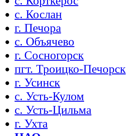
с. Корткерос
с. Кослан
г. Печора
с. Объячево
г. Сосногорск
пгт. Троицко-Печорск
г. Усинск
с. Усть-Кулом
с. Усть-Цильма
г. Ухта