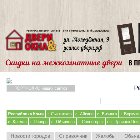
Р
ПОРТФОЛИО наших сайтов
Форма поиска
Республика Коми
г. Сыктывкар
с. Айкино
с. Визинга
г. Воркута
с. Кослан
г. Печора
с. Объячево
г. Сосногорск
пгт. Троицко-Печ
Новости городов
Справочник
Жалобы
Объяв