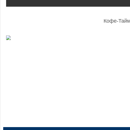
Кофе-Тай
: