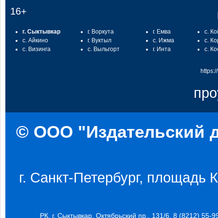
16+
г. Сыктывкар
г. Воркута
г. Емва
с. К
с. Айкино
г. Вуктыл
с. Ижма
с. К
с. Визинга
с. Выльгорт
г. Инта
с. К
https:
про
© ООО "Издательский д
г. Санкт-Петербург, площадь Ко
РК, г. Сыктывкар, Октябрьский пр., 131/6, 8 (8212) 55-9