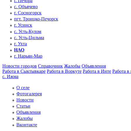
г. Печора
с. Объячево
г. Сосногорск
пгт. Троицко-Печорск
г. Усинск
с. Усть-Кулом
с. Усть-Цильма
г. Ухта
НАО
г. Нарьян-Мар
Новости городов
Справочник
Жалобы
Объявления
Работа в Сыктывкаре
Работа в Воркуте
Работа в Инте
Работа в
с. Ижма
О селе
Фотогалерея
Новости
Статьи
Объявления
Жалобы
Вконтакте