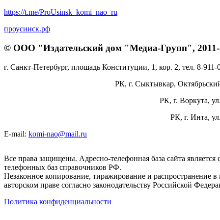
https://t.me/ProUsinsk_komi_nao_ru
проусинск.рф
© ООО "Издательский дом "Медиа-Групп", 2011-2
г. Санкт-Петербург, площадь Конституции, 1, кор. 2, тел. 8-911-
РК, г. Сыктывкар, Октябрьский 
РК, г. Воркута, ул
РК, г. Инта, у
E-mail:
komi-nao@mail.ru
Все права защищены. Адресно-телефонная база сайта является
телефонных баз справочников РФ.
Незаконное копирование, тиражирование и распространение в 
авторском праве согласно законодательству Российской Федера
Политика конфиденциальности