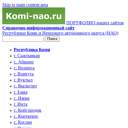
Skip to main content area
ПОРТФОЛИО наших сайтов
Справочно-информационный сайт
Республики Коми и Ненецкого автономного округа (НАО)
Поиск
Форма поиска
Республика Коми
г. Сыктывкар
с. Айкино
с. Визинга
г. Воркута
г. Вуктыл
с. Выльгорт
г. Емва
с. Ижма
г. Инта
с. Койгородок
с. Корткерос
с. Кослан