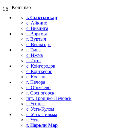
Komi-nao
16+
г. Сыктывкар
с. Айкино
с. Визинга
г. Воркута
г. Вуктыл
с. Выльгорт
г. Емва
с. Ижма
г. Инта
с. Койгородок
с. Корткерос
с. Кослан
г. Печора
с. Объячево
г. Сосногорск
пгт. Троицко-Печорск
г. Усинск
с. Усть-Кулом
с. Усть-Цильма
г. Ухта
г. Нарьян-Мар