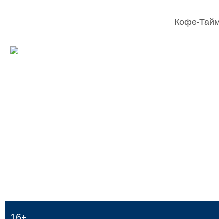
Кофе-Тай
:
16+