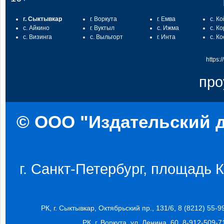
г. Сыктывкар
г. Воркута
г. Емва
с. К
с. Айкино
г. Вуктыл
с. Ижма
с. К
с. Визинга
с. Выльгорт
г. Инта
с. К
https:
про
© ООО "Издательский д
г. Санкт-Петербург, площадь Ко
РК, г. Сыктывкар, Октябрьский пр., 131/6, 8 (8212) 55-9
РК, г. Воркута, ул. Ленина, 60, 8-912-509-7