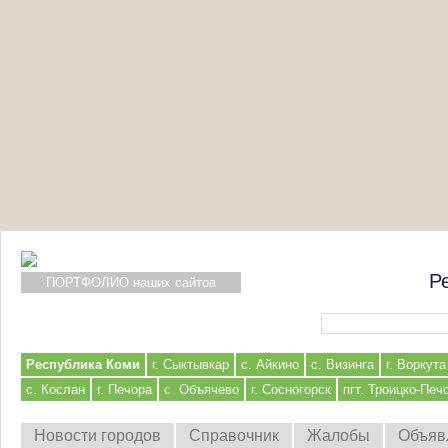
Р
ПОРТФОЛИО наших сайтов
Форма поиска
Республика Коми
г. Сыктывкар
с. Айкино
с. Визинга
г. Воркута
с. Кослан
г. Печора
с. Объячево
г. Сосногорск
пгт. Троицко-Печ
Новости городов
Справочник
Жалобы
Объяв