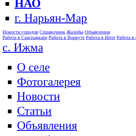
НАО
г. Нарьян-Мар
Новости городов
Справочник
Жалобы
Объявления
Работа в Сыктывкаре
Работа в Воркуте
Работа в Инте
Работа в
с. Ижма
О селе
Фотогалерея
Новости
Статьи
Объявления