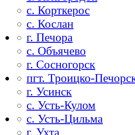
с. Корткерос
с. Кослан
г. Печора
с. Объячево
г. Сосногорск
пгт. Троицко-Печорс
г. Усинск
с. Усть-Кулом
с. Усть-Цильма
г. Ухта