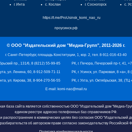
г. Инта
с. Кослан
г. Сосногорск
с. У
https://t.me/ProUsinsk_komi_nao_ru
проусинск.рф
© ООО "Издательский дом "Медиа-Групп", 2011-2026 г.
г. Санкт-Петербург, площадь Конституции, 1, кор. 2, тел. 8-911-016-43-40
брьский пр., 131/6, 8 (8212) 55-99-85
РК, г. Печора, Печорский пр-т, 41, +
кута, ул. Ленина, 60, 8-912-509-71-11
РК, г. Усинск, ул. Парковая, 8 «а», 8
 Инта, ул. Кирова, 38, 8-904-270-56-55
РК, г. Ухта, ул. Октябрьская, 38, (Т
E-mail:
komi-nao@mail.ru
я база сайта является собственностью ООО "Издательский дом "Медиа-Груп
едином реестре адресно-телефонных баз справочников РФ.
и распространение в коммерческих целях без согласия ООО "Издательский д
разбирательств об авторском праве согласно законодательству Российской 
Политика конфиденциальности