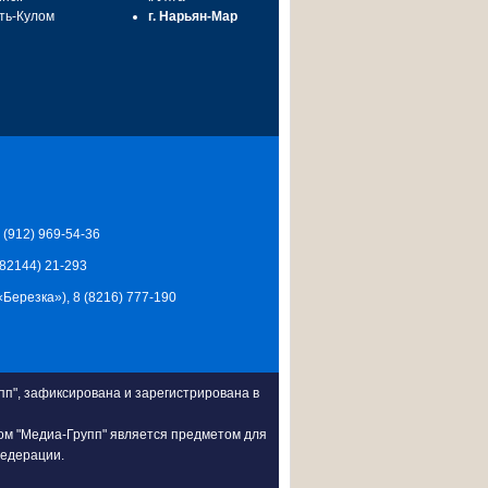
сть-Кулом
г. Нарьян-Мар
7 (912) 969-54-36
 (82144) 21-293
Ц «Березка»), 8 (8216) 777-190
п", зафиксирована и зарегистрирована в
ом "Медиа-Групп" является предметом для
Федерации.