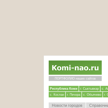
ПОРТФОЛИО наших сайтов
Республика Коми
г. Сыктывкар
с. А
с. Кослан
г. Печора
с. Объячево
г.
Новости городов
Справочн