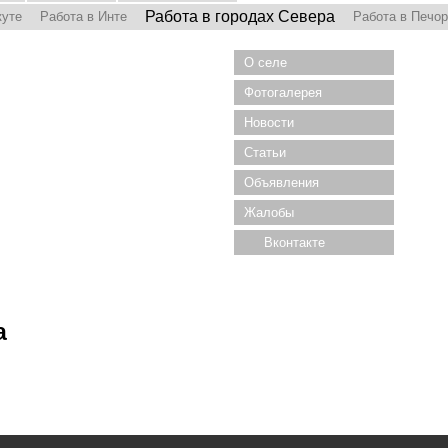
Работа в городах Севера
куте
Работа в Инте
Работа в Печо
О селе
Фотогалерея
Новости
Статьи
Объявления
Жалобы
Вконтакте
а