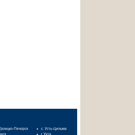
 Троицко-Печорск
с. Усть-Цильма
инск
г. Ухта