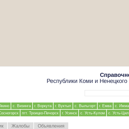
Справочн
Республики Коми и Ненецкого
Форма поиска
йкино
с. Визинга
г. Воркута
г. Вуктыл
с. Выльгорт
г. Емва
с. Ижма
 Сосногорск
пгт. Троицко-Печорск
г. Усинск
с. Усть-Кулом
с. Усть-Ци
ик
Жалобы
Объявления