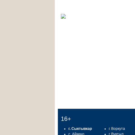
16+
г. Сыктывкар
г. Воркута
с. Айкино
г. Вуктыл