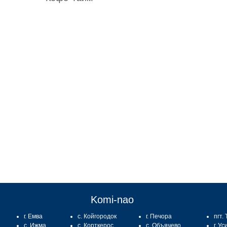
:
Komi-nao
г. Емва
с. Койгородок
г. Печора
пгт.
с. Ижма
с. Корткерос
с. Объячево
г. Ус