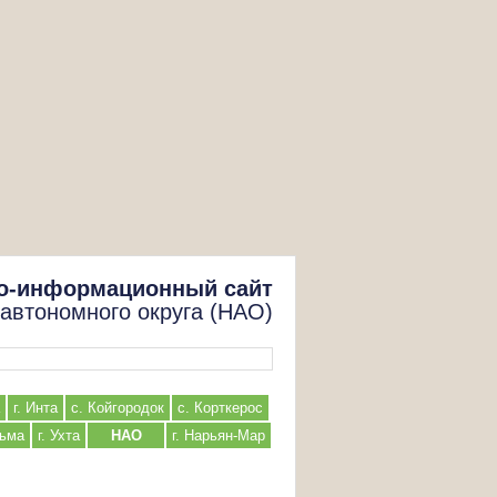
о-информационный сайт
 автономного округа (НАО)
г. Инта
с. Койгородок
с. Корткерос
льма
г. Ухта
НАО
г. Нарьян-Мар