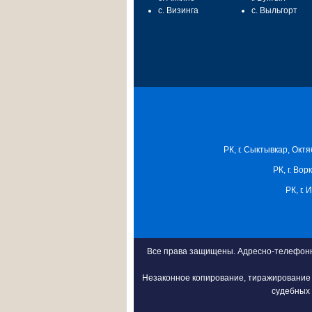
с. Визинга
с. Выльгорт
РК, г. Сыктывкар, Октя
РК, г. Вор
РК, г.
Все права защищены. Адресно-телефонна
Незаконное копирование, тиражирование 
судебных 