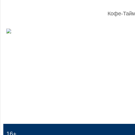
Кофе-Тай
:
16+