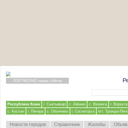
Р
ПОРТФОЛИО наших сайтов
Форма поиска
Республика Коми
г. Сыктывкар
с. Айкино
с. Визинга
г. Воркута
с. Кослан
г. Печора
с. Объячево
г. Сосногорск
пгт. Троицко-Печ
Новости городов
Справочник
Жалобы
Объяв