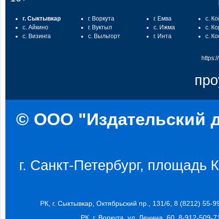
г. Сыктывкар
г. Воркута
г. Емва
с. К
с. Айкино
г. Вуктыл
с. Ижма
с. К
с. Визинга
с. Выльгорт
г. Инта
с. К
https:
про
© ООО "Издательский д
г. Санкт-Петербург, площадь Ко
РК, г. Сыктывкар, Октябрьский пр., 131/6, 8 (8212) 55-9
РК, г. Воркута, ул. Ленина, 60, 8-912-509-7