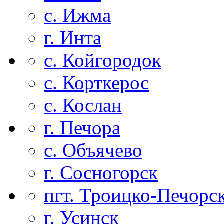
с. Ижма
г. Инта
с. Койгородок
с. Корткерос
с. Кослан
г. Печора
с. Объячево
г. Сосногорск
пгт. Троицко-Печорс
г. Усинск