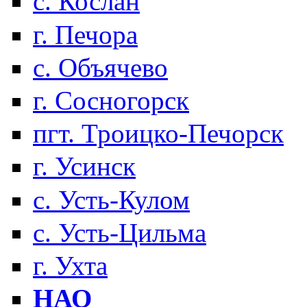
с. Кослан
г. Печора
с. Объячево
г. Сосногорск
пгт. Троицко-Печорск
г. Усинск
с. Усть-Кулом
с. Усть-Цильма
г. Ухта
НАО