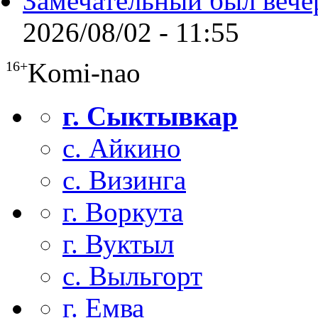
Замечательный был вече
2026/08/02 - 11:55
Komi-nao
16+
г. Сыктывкар
с. Айкино
с. Визинга
г. Воркута
г. Вуктыл
с. Выльгорт
г. Емва