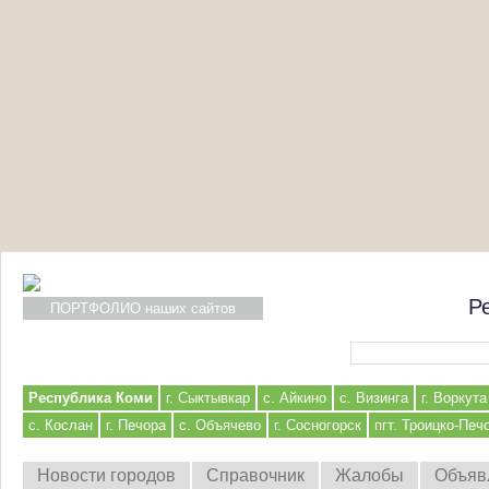
Р
ПОРТФОЛИО наших сайтов
Форма поиска
Республика Коми
г. Сыктывкар
с. Айкино
с. Визинга
г. Воркута
с. Кослан
г. Печора
с. Объячево
г. Сосногорск
пгт. Троицко-Печ
Новости городов
Справочник
Жалобы
Объяв