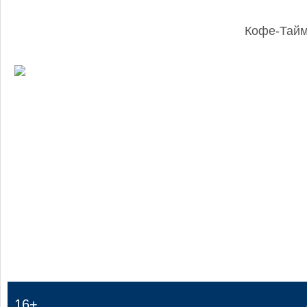
Кофе-Тай
:
16+