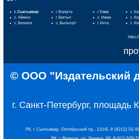
г. Сыктывкар
г. Воркута
г. Емва
с. К
с. Айкино
г. Вуктыл
с. Ижма
с. К
с. Визинга
с. Выльгорт
г. Инта
с. К
https:
про
© ООО "Издательский д
г. Санкт-Петербург, площадь Ко
РК, г. Сыктывкар, Октябрьский пр., 131/6, 8 (8212) 55-9
РК, г. Воркута, ул. Ленина, 60, 8-912-509-7