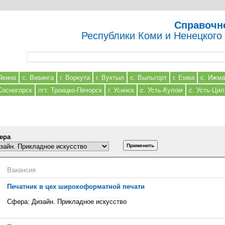
Справочн
Республики Коми и Ненецкого
Форма поиска
йкино
с. Визинга
г. Воркута
г. Вуктыл
с. Выльгорт
г. Емва
с. Ижма
 Сосногорск
пгт. Троицко-Печорск
г. Усинск
с. Усть-Кулом
с. Усть-Ци
ера
Вакансия
Печатник в цех широкоформатной печати
Сфера: Дизайн. Прикладное искусство