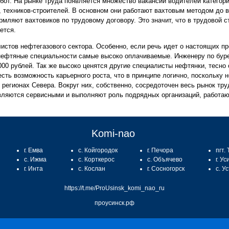
бот. На рынке труда появляется множество вакансий водителей категори
, техников-строителей. В основном они работают вахтовым методом до
рмляют вахтовиков по трудовому договору. Это значит, что в трудовой с
ается.
истов нефтегазового сектора. Особенно, если речь идет о настоящих п
нефтяные специальности самые высоко оплачиваемые. Инженеру по бур
000 рублей. Так же высоко ценятся другие специалисты нефтянки, тесн
есть возможность карьерного роста, что в принципе логично, поскольк
егионах Севера. Вокруг них, собственно, сосредоточен весь рынок тру
являются сервисными и выполняют роль подрядных организаций, работа
Komi-nao
г. Емва
с. Койгородок
г. Печора
пгт.
с. Ижма
с. Корткерос
с. Объячево
г. Ус
г. Инта
с. Кослан
г. Сосногорск
с. У
https://t.me/ProUsinsk_komi_nao_ru
проусинск.рф