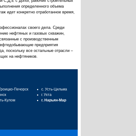
и С,Д,Е с Допог, рабочих строительных
 выполнения определенного объема
таж идет конкретно отработанное время,
рофессионалах своего дела. Среди
ению нефтяных и газовых скважин,
о связанные с производственным
у нефтедобывающие предприятия
да, поскольку все остальные отрасли –
ющих на нефтяников.
 Троицко-Печорск
с. Усть-Цильма
инск
г. Ухта
сть-Кулом
г. Нарьян-Мар