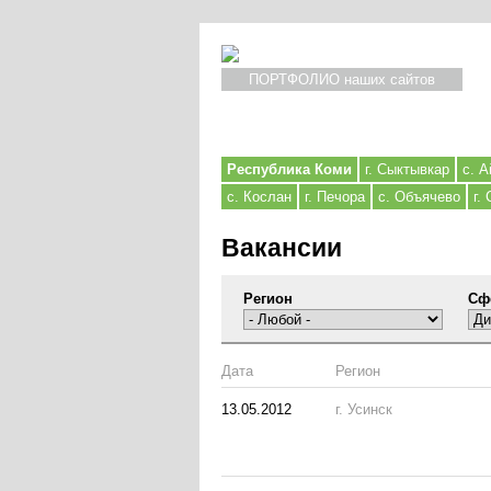
ПОРТФОЛИО наших сайтов
Республика Коми
г. Сыктывкар
с. А
с. Кослан
г. Печора
с. Объячево
г.
Вакансии
Регион
Сф
Дата
Регион
13.05.2012
г. Усинск