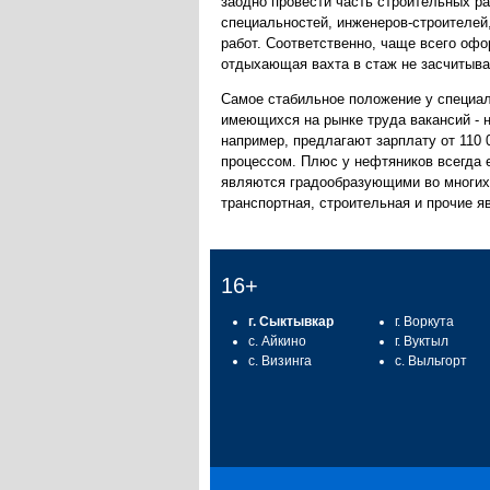
заодно провести часть строительных ра
специальностей, инженеров-строителей
работ. Соответственно, чаще всего офо
отдыхающая вахта в стаж не засчитыв
Самое стабильное положение у специал
имеющихся на рынке труда вакансий - 
например, предлагают зарплату от 110 
процессом. Плюс у нефтяников всегда 
являются градообразующими во многих р
транспортная, строительная и прочие 
16+
г. Сыктывкар
г. Воркута
с. Айкино
г. Вуктыл
с. Визинга
с. Выльгорт