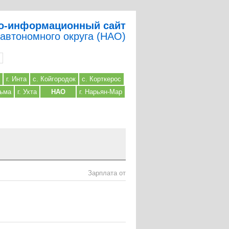
о-информационный сайт
 автономного округа (НАО)
г. Инта
с. Койгородок
с. Корткерос
льма
г. Ухта
НАО
г. Нарьян-Мар
Зарплата от