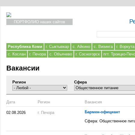
Р
ПОРТФОЛИО наших сайтов
Форма поиска
Республика Коми
г. Сыктывкар
с. Айкино
с. Визинга
г. Воркута
с. Кослан
г. Печора
с. Объячево
г. Сосногорск
пгт. Троицко-Печ
Вакансии
Регион
Сфера
Дата
Регион
Вакансия
Бармен-официант
02.08.2026
г. Печора
Сфера: Общественное пит