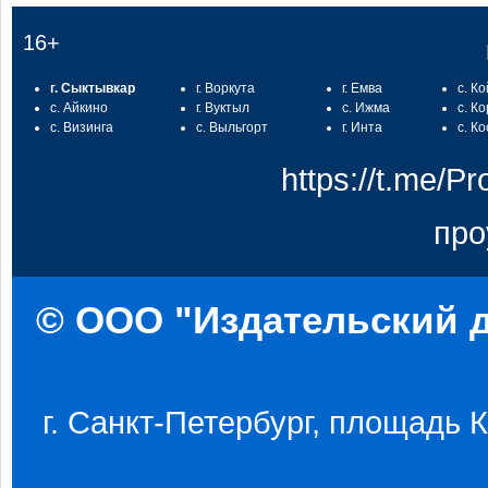
16+
г. Сыктывкар
г. Воркута
г. Емва
с. К
с. Айкино
г. Вуктыл
с. Ижма
с. К
с. Визинга
с. Выльгорт
г. Инта
с. К
https://t.me/
про
© ООО "Издательский д
г. Санкт-Петербург, площадь Ко