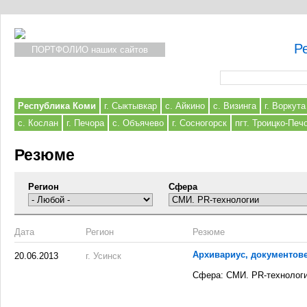
Р
ПОРТФОЛИО наших сайтов
Форма поиска
Республика Коми
г. Сыктывкар
с. Айкино
с. Визинга
г. Воркута
с. Кослан
г. Печора
с. Объячево
г. Сосногорск
пгт. Троицко-Печ
Резюме
Регион
Сфера
Дата
Регион
Резюме
Архивариус, документов
20.06.2013
г. Усинск
Сфера: СМИ. PR-технолог