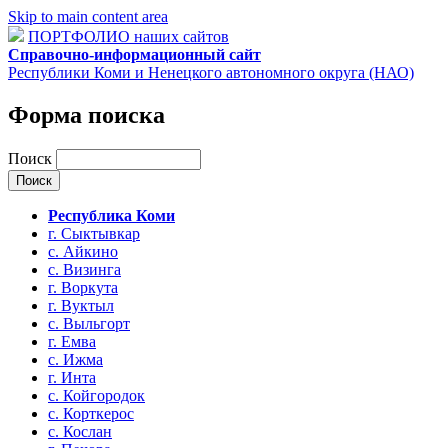
Skip to main content area
ПОРТФОЛИО наших сайтов
Справочно-информационный сайт
Республики Коми и Ненецкого автономного округа (НАО)
Форма поиска
Поиск
Республика Коми
г. Сыктывкар
с. Айкино
с. Визинга
г. Воркута
г. Вуктыл
с. Выльгорт
г. Емва
с. Ижма
г. Инта
с. Койгородок
с. Корткерос
с. Кослан