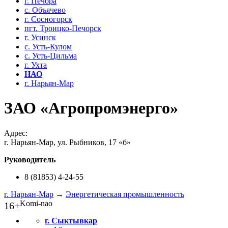
г. Печора
с. Объячево
г. Сосногорск
пгт. Троицко-Печорск
г. Усинск
с. Усть-Кулом
с. Усть-Цильма
г. Ухта
НАО
г. Нарьян-Мар
ЗАО «Агропромэнерго»
Адрес:
г. Нарьян-Мар, ул. Рыбников, 17 «б»
Руководитель
8 (81853) 4-24-55
г. Нарьян-Мар
→
Энергетическая промышленность
Komi-nao
16+
г. Сыктывкар