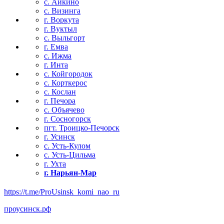
с. Айкино
с. Визинга
г. Воркута
г. Вуктыл
с. Выльгорт
г. Емва
с. Ижма
г. Инта
с. Койгородок
с. Корткерос
с. Кослан
г. Печора
с. Объячево
г. Сосногорск
пгт. Троицко-Печорск
г. Усинск
с. Усть-Кулом
с. Усть-Цильма
г. Ухта
г. Нарьян-Мар
https://t.me/ProUsinsk_komi_nao_ru
проусинск.рф