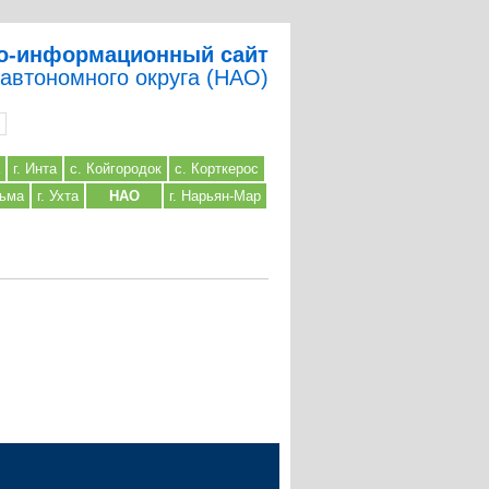
о-информационный сайт
 автономного округа (НАО)
г. Инта
с. Койгородок
с. Корткерос
льма
г. Ухта
НАО
г. Нарьян-Мар