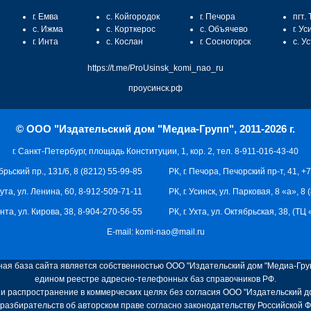
г. Емва
с. Койгородок
г. Печора
пгт.
с. Ижма
с. Корткерос
с. Объячево
г. Ус
г. Инта
с. Кослан
г. Сосногорск
с. У
https://t.me/ProUsinsk_komi_nao_ru
проусинск.рф
© ООО "Издательский дом "Медиа-Групп", 2011-2026 г.
г. Санкт-Петербург, площадь Конституции, 1, кор. 2, тел. 8-911-016-43-40
брьский пр., 131/6, 8 (8212) 55-99-85
РК, г. Печора, Печорский пр-т, 41, +
кута, ул. Ленина, 60, 8-912-509-71-11
РК, г. Усинск, ул. Парковая, 8 «а», 8
 Инта, ул. Кирова, 38, 8-904-270-56-55
РК, г. Ухта, ул. Октябрьская, 38, (Т
E-mail:
komi-nao@mail.ru
я база сайта является собственностью ООО "Издательский дом "Медиа-Груп
едином реестре адресно-телефонных баз справочников РФ.
и распространение в коммерческих целях без согласия ООО "Издательский д
разбирательств об авторском праве согласно законодательству Российской 