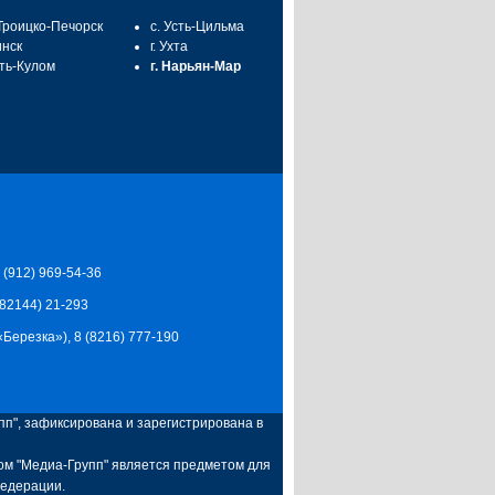
 Троицко-Печорск
с. Усть-Цильма
инск
г. Ухта
сть-Кулом
г. Нарьян-Мар
7 (912) 969-54-36
 (82144) 21-293
Ц «Березка»), 8 (8216) 777-190
п", зафиксирована и зарегистрирована в
ом "Медиа-Групп" является предметом для
Федерации.