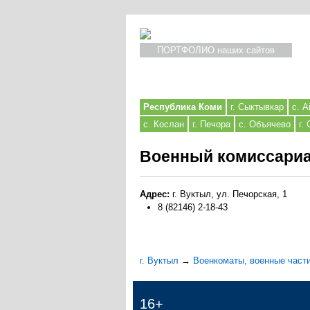
ПОРТФОЛИО наших сайтов
Республика Коми
г. Сыктывкар
с. А
с. Кослан
г. Печора
с. Объячево
г.
Военный комиссариат
Адрес:
г. Вуктыл, ул. Печорская, 1
8 (82146) 2-18-43
г. Вуктыл
→
Военкоматы, военные част
16+