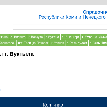
Справочн
Республики Коми и Ненецкого
Форма поиска
йкино
с. Визинга
г. Воркута
г. Вуктыл
с. Выльгорт
г. Емва
с. Ижма
 Сосногорск
пгт. Троицко-Печорск
г. Усинск
с. Усть-Кулом
с. Усть-Ци
 г. Вуктыла
и
Komi-nao