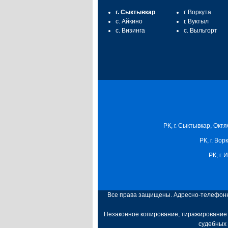
г. Сыктывкар
г. Воркута
с. Айкино
г. Вуктыл
с. Визинга
с. Выльгорт
РК, г. Сыктывкар, Октя
РК, г. Вор
РК, г.
Все права защищены. Адресно-телефонна
Незаконное копирование, тиражирование 
судебных 