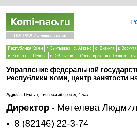
Р
ПОРТФОЛИО наших сайтов
Республика Коми
г. Сыктывкар
с. Айкино
с. Визинга
г. Воркута
с. Кослан
г. Печора
с. Объячево
г. Сосногорск
пгт. Троицко-Печ
Управление федеральной государст
Республики Коми, центр занятости н
Адрес:
г. Вуктыл, Пионерский проезд, 1 «а»
Директор
- Метелева Людмил
8 (82146) 22-3-74