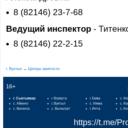
8 (82146) 23-7-68
Ведущий инспектор
- Титенк
8 (82146) 22-2-15
г. Вуктыл
→
Центры занятости
16+
г. Сыктывкар
г. Воркута
г. Емва
с. К
с. Айкино
г. Вуктыл
с. Ижма
с. К
с. Визинга
с. Выльгорт
г. Инта
с. К
https://t.me/