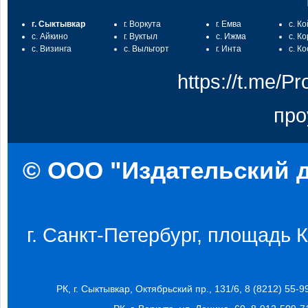
г. Сыктывкар
г. Воркута
г. Емва
с. К
с. Айкино
г. Вуктыл
с. Ижма
с. К
с. Визинга
с. Выльгорт
г. Инта
с. К
https://t.me/
про
© ООО "Издательский д
г. Санкт-Петербург, площадь Ко
РК, г. Сыктывкар, Октябрьский пр., 131/6, 8 (8212) 55-9