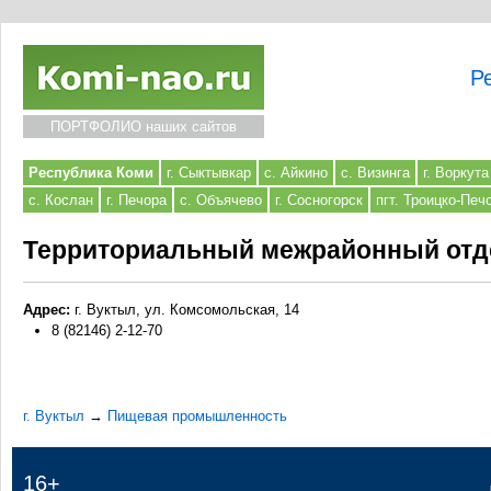
Р
ПОРТФОЛИО наших сайтов
Республика Коми
г. Сыктывкар
с. Айкино
с. Визинга
г. Воркута
с. Кослан
г. Печора
с. Объячево
г. Сосногорск
пгт. Троицко-Печ
Территориальный межрайонный отде
Адрес:
г. Вуктыл, ул. Комсомольская, 14
8 (82146) 2-12-70
г. Вуктыл
→
Пищевая промышленность
16+