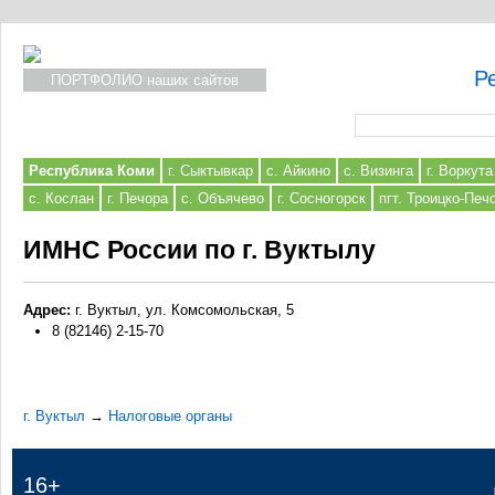
Р
ПОРТФОЛИО наших сайтов
Форма поиска
Республика Коми
г. Сыктывкар
с. Айкино
с. Визинга
г. Воркута
с. Кослан
г. Печора
с. Объячево
г. Сосногорск
пгт. Троицко-Печ
ИМНС России по г. Вуктылу
Адрес:
г. Вуктыл, ул. Комсомольская, 5
8 (82146) 2-15-70
г. Вуктыл
→
Налоговые органы
16+