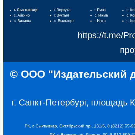
г. Сыктывкар
г. Воркута
г. Емва
с. К
с. Айкино
г. Вуктыл
с. Ижма
с. К
с. Визинга
с. Выльгорт
г. Инта
с. К
https://t.me/
про
© ООО "Издательский д
г. Санкт-Петербург, площадь Ко
РК, г. Сыктывкар, Октябрьский пр., 131/6, 8 (8212) 55-9
РК, г. Воркута, ул. Ленина, 60, 8-912-509-7