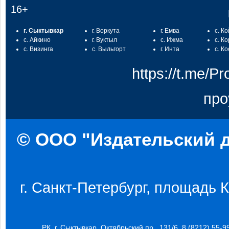
16+
г. Сыктывкар
г. Воркута
г. Емва
с. К
с. Айкино
г. Вуктыл
с. Ижма
с. К
с. Визинга
с. Выльгорт
г. Инта
с. К
https://t.me/
про
© ООО "Издательский д
г. Санкт-Петербург, площадь Ко
РК, г. Сыктывкар, Октябрьский пр., 131/6, 8 (8212) 55-9