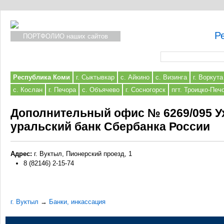
Р
ПОРТФОЛИО наших сайтов
Форма поиска
Республика Коми
г. Сыктывкар
с. Айкино
с. Визинга
г. Воркута
с. Кослан
г. Печора
с. Объячево
г. Сосногорск
пгт. Троицко-Печ
Дополнительный офис № 6269/095 Ух
уральский банк Сбербанка России
Адрес:
г. Вуктыл, Пионерский проезд, 1
8 (82146) 2-15-74
г. Вуктыл
→
Банки, инкассация