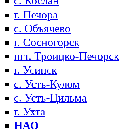
с. Кослан
г. Печора
с. Объячево
г. Сосногорск
пгт. Троицко-Печорск
г. Усинск
с. Усть-Кулом
с. Усть-Цильма
г. Ухта
НАО