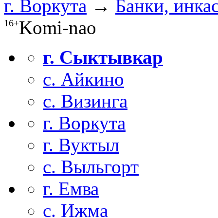
г. Воркута
→
Банки, инка
Komi-nao
16+
г. Сыктывкар
с. Айкино
с. Визинга
г. Воркута
г. Вуктыл
с. Выльгорт
г. Емва
с. Ижма