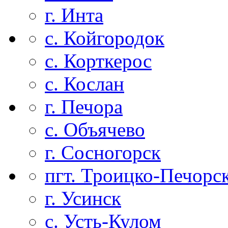
г. Инта
с. Койгородок
с. Корткерос
с. Кослан
г. Печора
с. Объячево
г. Сосногорск
пгт. Троицко-Печорс
г. Усинск
с. Усть-Кулом