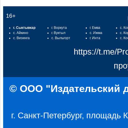
16+
г. Сыктывкар
г. Воркута
г. Емва
с. К
с. Айкино
г. Вуктыл
с. Ижма
с. К
с. Визинга
с. Выльгорт
г. Инта
с. К
https://t.me/
про
© ООО "Издательский д
г. Санкт-Петербург, площадь Ко