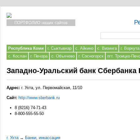
Р
ПОРТФОЛИО наших сайтов
Форма поиска
Республика Коми
г. Сыктывкар
с. Айкино
с. Визинга
г. Воркута
с. Кослан
г. Печора
с. Объячево
г. Сосногорск
пгт. Троицко-Печ
Западно-Уральский банк Сбербанка
Адрес:
г. Ухта, ул. Первомайская, 11/10
Сайт:
http://www.sberbank.ru
8 (8216) 74-71-43
8-800-555-55-50
г. Ухта
→
Банки, инкассация