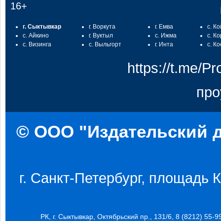
16+
г. Сыктывкар
г. Воркута
г. Емва
с. К
с. Айкино
г. Вуктыл
с. Ижма
с. К
с. Визинга
с. Выльгорт
г. Инта
с. К
https://t.me/
про
© ООО "Издательский д
г. Санкт-Петербург, площадь Ко
РК, г. Сыктывкар, Октябрьский пр., 131/6, 8 (8212) 55-9