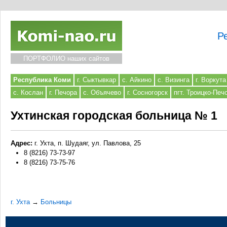
Р
ПОРТФОЛИО наших сайтов
Республика Коми
г. Сыктывкар
с. Айкино
с. Визинга
г. Воркута
с. Кослан
г. Печора
с. Объячево
г. Сосногорск
пгт. Троицко-Печ
Ухтинская городская больница № 1
Адрес:
г. Ухта, п. Шудаяг, ул. Павлова, 25
8 (8216) 73-73-97
8 (8216) 73-75-76
г. Ухта
→
Больницы