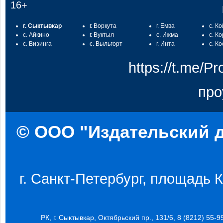
16+
г. Сыктывкар
г. Воркута
г. Емва
с. К
с. Айкино
г. Вуктыл
с. Ижма
с. К
с. Визинга
с. Выльгорт
г. Инта
с. К
https://t.me/
про
© ООО "Издательский д
г. Санкт-Петербург, площадь Ко
РК, г. Сыктывкар, Октябрьский пр., 131/6, 8 (8212) 55-9