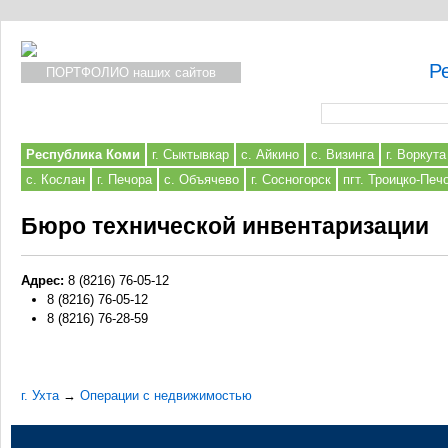
Р
ПОРТФОЛИО наших сайтов
Форма поиска
Республика Коми
г. Сыктывкар
с. Айкино
с. Визинга
г. Воркута
с. Кослан
г. Печора
с. Объячево
г. Сосногорск
пгт. Троицко-Печ
Бюро технической инвентаризации
Адрес:
8 (8216) 76-05-12
8 (8216) 76-05-12
8 (8216) 76-28-59
г. Ухта
→
Операции с недвижимостью