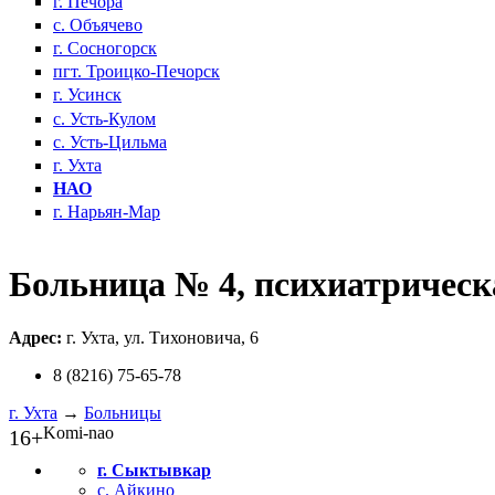
г. Печора
с. Объячево
г. Сосногорск
пгт. Троицко-Печорск
г. Усинск
с. Усть-Кулом
с. Усть-Цильма
г. Ухта
НАО
г. Нарьян-Мар
Больница № 4, психиатрическ
Адрес:
г. Ухта, ул. Тихоновича, 6
8 (8216) 75-65-78
г. Ухта
→
Больницы
Komi-nao
16+
г. Сыктывкар
с. Айкино