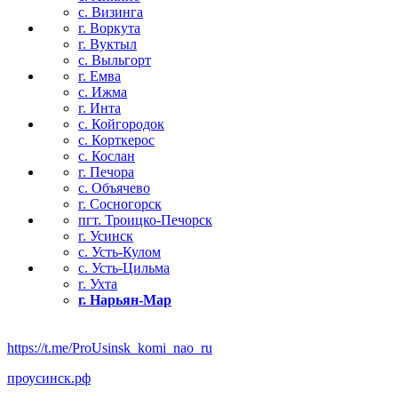
с. Визинга
г. Воркута
г. Вуктыл
с. Выльгорт
г. Емва
с. Ижма
г. Инта
с. Койгородок
с. Корткерос
с. Кослан
г. Печора
с. Объячево
г. Сосногорск
пгт. Троицко-Печорск
г. Усинск
с. Усть-Кулом
с. Усть-Цильма
г. Ухта
г. Нарьян-Мар
https://t.me/ProUsinsk_komi_nao_ru
проусинск.рф