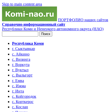
Skip to main content area
ПОРТФОЛИО наших сайтов
Справочно-информационный сайт
Республики Коми и Ненецкого автономного округа (НАО)
Поиск
Форма поиска
Республика Коми
г. Сыктывкар
с. Айкино
с. Визинга
г. Воркута
г. Вуктыл
с. Выльгорт
г. Емва
с. Ижма
г. Инта
с. Койгородок
с. Корткерос
с. Кослан