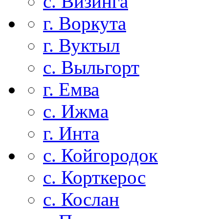
с. Визинга
г. Воркута
г. Вуктыл
с. Выльгорт
г. Емва
с. Ижма
г. Инта
с. Койгородок
с. Корткерос
с. Кослан