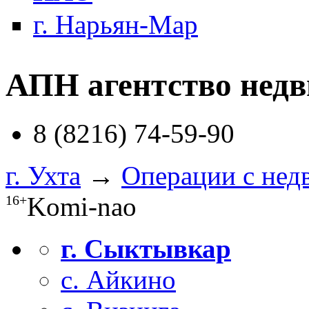
г. Нарьян-Мар
АПН агентство нед
8 (8216) 74-59-90
г. Ухта
→
Операции с не
Komi-nao
16+
г. Сыктывкар
с. Айкино