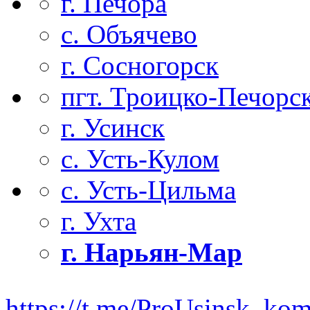
г. Печора
с. Объячево
г. Сосногорск
пгт. Троицко-Печорс
г. Усинск
с. Усть-Кулом
с. Усть-Цильма
г. Ухта
г. Нарьян-Мар
https://t.me/ProUsinsk_ko