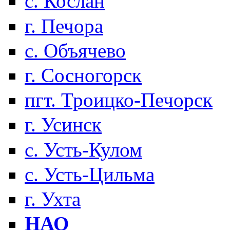
с. Кослан
г. Печора
с. Объячево
г. Сосногорск
пгт. Троицко-Печорск
г. Усинск
с. Усть-Кулом
с. Усть-Цильма
г. Ухта
НАО