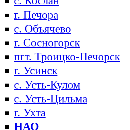
с. Кослан
г. Печора
с. Объячево
г. Сосногорск
пгт. Троицко-Печорск
г. Усинск
с. Усть-Кулом
с. Усть-Цильма
г. Ухта
НАО