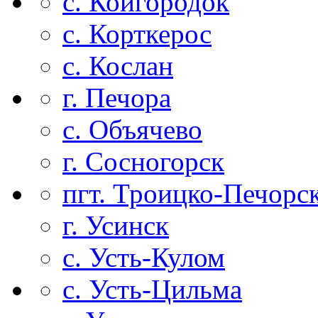
с. Койгородок
с. Корткерос
с. Кослан
г. Печора
с. Объячево
г. Сосногорск
пгт. Троицко-Печорс
г. Усинск
с. Усть-Кулом
с. Усть-Цильма