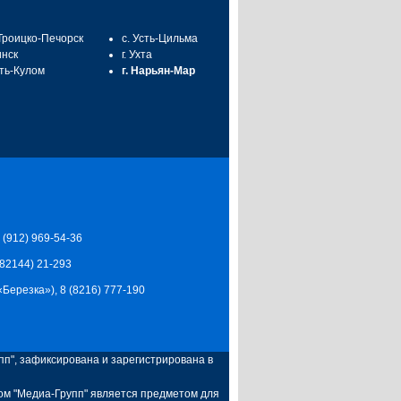
 Троицко-Печорск
с. Усть-Цильма
инск
г. Ухта
сть-Кулом
г. Нарьян-Мар
7 (912) 969-54-36
 (82144) 21-293
Ц «Березка»), 8 (8216) 777-190
п", зафиксирована и зарегистрирована в
ом "Медиа-Групп" является предметом для