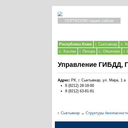
ПОРТФОЛИО наших сайтов
Республика Коми
г. Сыктывкар
с. А
с. Кослан
г. Печора
с. Объячево
г.
Управление ГИБДД, Г
Адрес:
РК, г. Сыктывкар, ул. Мира, 1 а
8 (8212) 28-18-00
8 (8212) 63-81-81
г. Сыктывкар
→
Структуры безопасност