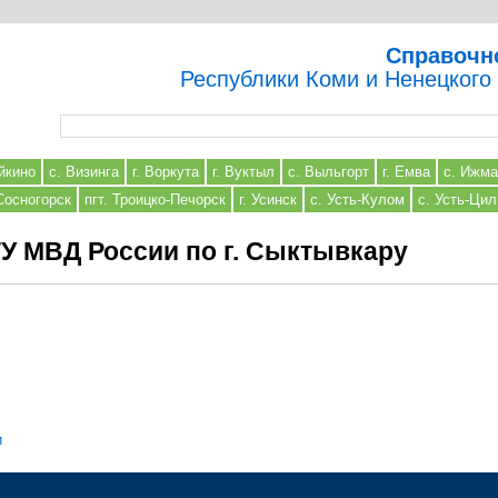
Справочн
Республики Коми и Ненецкого
Форма поиска
йкино
с. Визинга
г. Воркута
г. Вуктыл
с. Выльгорт
г. Емва
с. Ижма
 Сосногорск
пгт. Троицко-Печорск
г. Усинск
с. Усть-Кулом
с. Усть-Ци
У МВД России по г. Сыктывкару
и