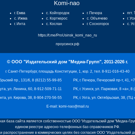
Komi-nao
г. Емва
с. Койгородок
г. Печора
пгт.
с. Ижма
с. Корткерос
с. Объячево
г. Ус
г. Инта
с. Кослан
г. Сосногорск
с. У
https://t.me/ProUsinsk_komi_nao_ru
проусинск.рф
© ООО "Издательский дом "Медиа-Групп", 2011-2026 г.
г. Санкт-Петербург, площадь Конституции, 1, кор. 2, тел. 8-911-016-43-40
брьский пр., 131/6, 8 (8212) 55-99-85
РК, г. Печора, Печорский пр-т, 41, +
кута, ул. Ленина, 60, 8-912-509-71-11
РК, г. Усинск, ул. Парковая, 8 «а», 8
 Инта, ул. Кирова, 38, 8-904-270-56-55
РК, г. Ухта, ул. Октябрьская, 38, (Т
E-mail:
komi-nao@mail.ru
я база сайта является собственностью ООО "Издательский дом "Медиа-Груп
едином реестре адресно-телефонных баз справочников РФ.
и распространение в коммерческих целях без согласия ООО "Издательский д