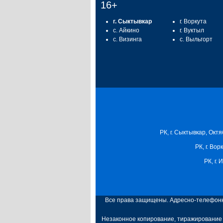
16+
г. Сыктывкар
г. Воркута
с. Айкино
г. Вуктыл
с. Визинга
с. Выльгорт
РК, г. Сыктывкар, Октя
РК, г. Вор
РК, г.
Все права защищены. Адресно-телефонна
Незаконное копирование, тиражирование 