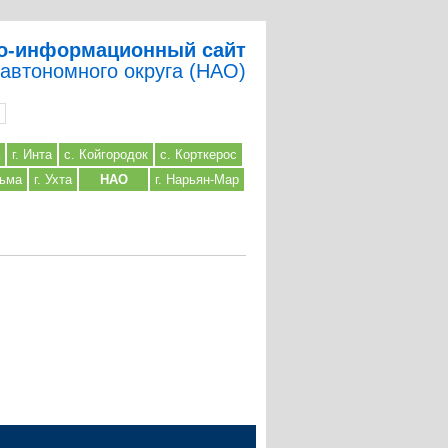
о-информационный сайт
 автономного округа (НАО)
г. Инта
с. Койгородок
с. Корткерос
льма
г. Ухта
НАО
г. Нарьян-Мар