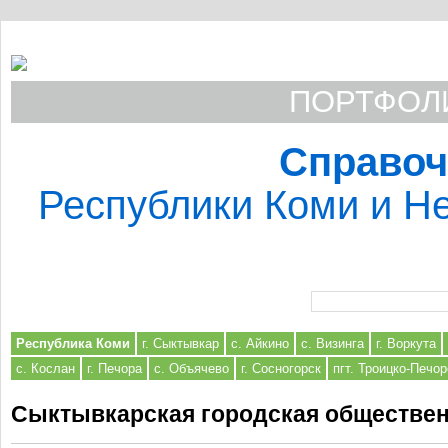
ПОРТФОЛИ
Справоч
Республики Коми и Не
Форма поиска
Республика Коми
г. Сыктывкар
с. Айкино
с. Визинга
г. Воркута
с. Кослан
г. Печора
с. Объячево
г. Сосногорск
пгт. Троицко-Печор
Сыктывкарская городская обществен