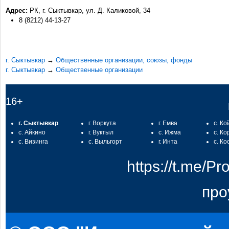
Адрес:
РК, г. Сыктывкар, ул. Д. Каликовой, 34
8 (8212) 44-13-27
г. Сыктывкар
→
Общественные организации, союзы, фонды
г. Сыктывкар
→
Общественные организации
16+
г. Сыктывкар
г. Воркута
г. Емва
с. Ко
с. Айкино
г. Вуктыл
с. Ижма
с. Ко
с. Визинга
с. Выльгорт
г. Инта
с. Ко
https://t.me/
про