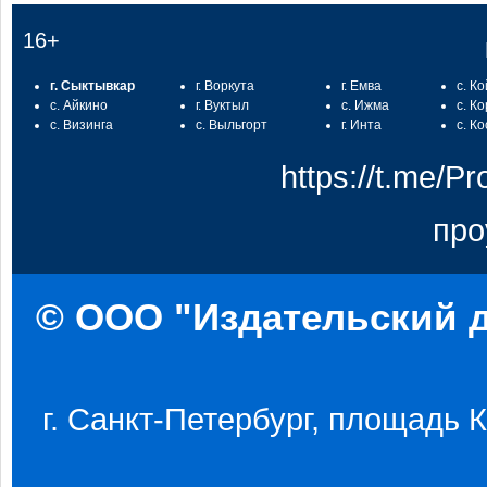
16+
г. Сыктывкар
г. Воркута
г. Емва
с. К
с. Айкино
г. Вуктыл
с. Ижма
с. К
с. Визинга
с. Выльгорт
г. Инта
с. К
https://t.me/
про
© ООО "Издательский д
г. Санкт-Петербург, площадь Ко