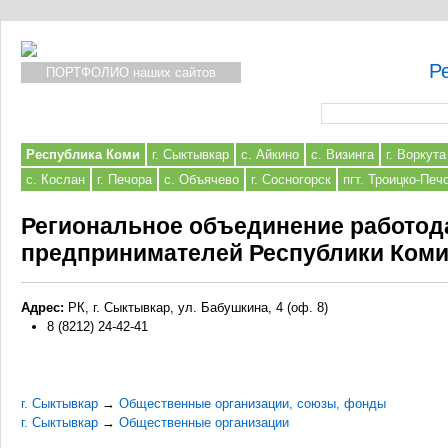
Р
ПОРТФОЛИО наших сайтов
Форма поиска
Республика Коми
г. Сыктывкар
с. Айкино
с. Визинга
г. Воркута
с. Кослан
г. Печора
с. Объячево
г. Сосногорск
пгт. Троицко-Печ
Региональное объединение работо
предпринимателей Республики Ком
Адрес:
РК, г. Сыктывкар, ул. Бабушкина, 4 (оф. 8)
8 (8212) 24-42-41
г. Сыктывкар
→
Общественные организации, союзы, фонды
г. Сыктывкар
→
Общественные организации