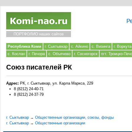
Р
ПОРТФОЛИО наших сайтов
Республика Коми
г. Сыктывкар
с. Айкино
с. Визинга
г. Воркута
с. Кослан
г. Печора
с. Объячево
г. Сосногорск
пгт. Троицко-Печ
Союз писателей РК
Адрес:
РК, г. Сыктывкар, ул. Карла Маркса, 229
8 (8212) 24-40-71
8 (8212) 24-37-79
г. Сыктывкар
→
Общественные организации, союзы, фонды
г. Сыктывкар
→
Общественные организации