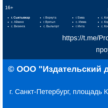
16+
г. Сыктывкар
г. Воркута
г. Емва
с. К
с. Айкино
г. Вуктыл
с. Ижма
с. К
с. Визинга
с. Выльгорт
г. Инта
с. К
https://t.me/
про
© ООО "Издательский д
г. Санкт-Петербург, площадь Ко