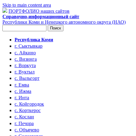
Skip to main content area
ПОРТФОЛИО наших сайтов
Справочно-информационный сайт
Республики Коми и Ненецкого автономного округа (НАО)
Поиск
Форма поиска
Республика Коми
г. Сыктывкар
с. Айкино
с. Визинга
г. Воркута
г. Вуктыл
с. Выльгорт
г. Емва
с. Ижма
г. Инта
с. Койгородок
с. Корткерос
с. Кослан
г. Печора
с. Объячево