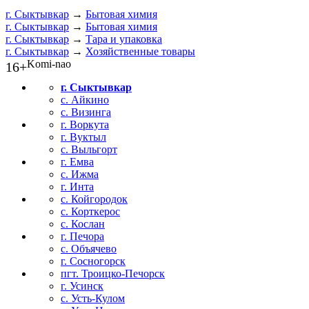
г. Сыктывкар
→
Бытовая химия
г. Сыктывкар
→
Бытовая химия
г. Сыктывкар
→
Тара и упаковка
г. Сыктывкар
→
Хозяйственные товары
Komi-nao
16+
г. Сыктывкар
с. Айкино
с. Визинга
г. Воркута
г. Вуктыл
с. Выльгорт
г. Емва
с. Ижма
г. Инта
с. Койгородок
с. Корткерос
с. Кослан
г. Печора
с. Объячево
г. Сосногорск
пгт. Троицко-Печорск
г. Усинск
с. Усть-Кулом