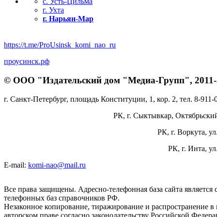
с. Усть-Цильма
г. Ухта
г. Нарьян-Мар
https://t.me/ProUsinsk_komi_nao_ru
проусинск.рф
© ООО "Издательский дом "Медиа-Групп", 2011-2
г. Санкт-Петербург, площадь Конституции, 1, кор. 2, тел. 8-911-
РК, г. Сыктывкар, Октябрьский 
РК, г. Воркута, ул
РК, г. Инта, у
E-mail:
komi-nao@mail.ru
Все права защищены. Адресно-телефонная база сайта является
телефонных баз справочников РФ.
Незаконное копирование, тиражирование и распространение в 
авторском праве согласно законодательству Российской Федера