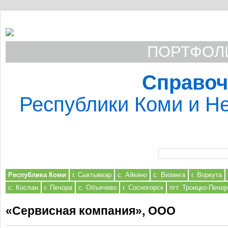
ПОРТФОЛИ
Справоч
Республики Коми и Не
Форма поиска
Республика Коми
г. Сыктывкар
с. Айкино
с. Визинга
г. Воркута
с. Кослан
г. Печора
с. Объячево
г. Сосногорск
пгт. Троицко-Печор
«Сервисная компания», ООО