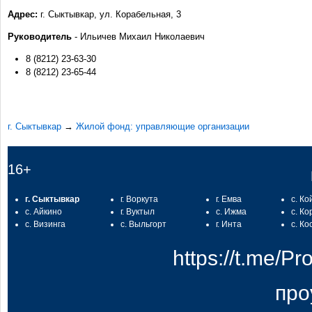
Адрес:
г. Сыктывкар, ул. Корабельная, 3
Руководитель
- Ильичев Михаил Николаевич
8 (8212) 23-63-30
8 (8212) 23-65-44
г. Сыктывкар
→
Жилой фонд: управляющие организации
16+
г. Сыктывкар
г. Воркута
г. Емва
с. Ко
с. Айкино
г. Вуктыл
с. Ижма
с. Ко
с. Визинга
с. Выльгорт
г. Инта
с. Ко
https://t.me/
про