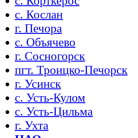
с. Корткерос
с. Кослан
г. Печора
с. Объячево
г. Сосногорск
пгт. Троицко-Печорск
г. Усинск
с. Усть-Кулом
с. Усть-Цильма
г. Ухта