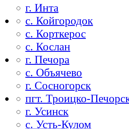
г. Инта
с. Койгородок
с. Корткерос
с. Кослан
г. Печора
с. Объячево
г. Сосногорск
пгт. Троицко-Печорс
г. Усинск
с. Усть-Кулом