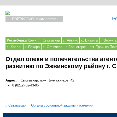
Р
ПОРТФОЛИО наших сайтов
Форма поиска
Республика Коми
г. Сыктывкар
с. Айкино
с. Визинга
г. Воркута
с. Кослан
г. Печора
с. Объячево
г. Сосногорск
пгт. Троицко-Печ
Отдел опеки и попечительства аген
развитию по Эжвинскому району г. 
Адрес:
г. Сыктывкар, пр-кт Бумажников, 42
8 (8212) 62-43-06
г. Сыктывкар
→
Органы социальной защиты населения