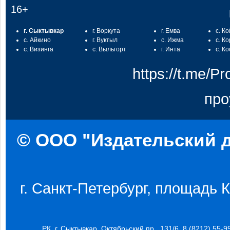
16+
г. Сыктывкар
г. Воркута
г. Емва
с. К
с. Айкино
г. Вуктыл
с. Ижма
с. К
с. Визинга
с. Выльгорт
г. Инта
с. К
https://t.me/
про
© ООО "Издательский д
г. Санкт-Петербург, площадь Ко
РК, г. Сыктывкар, Октябрьский пр., 131/6, 8 (8212) 55-9